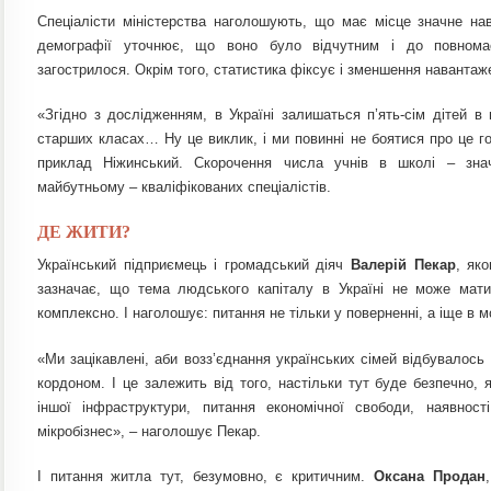
Спеціалісти міністерства наголошують, що має місце значне на
демографії уточнює, що воно було відчутним і до повномас
загострилося. Окрім того, статистика фіксує і зменшення навантаж
«Згідно з дослідженням, в Україні залишаться п’ять-сім дітей в 
старших класах… Ну це виклик, і ми повинні не боятися про це г
приклад Ніжинський. Скорочення числа учнів в школі – зна
майбутньому – кваліфікованих спеціалістів.
ДЕ ЖИТИ?
Український підприємець і громaдський діяч
Валерій Пекар
, як
зазначає, що тема людського капіталу в Україні не може мати
комплексно. І наголошує: питання не тільки у поверненні, а іще в м
«Ми зацікавлені, аби возз’єднання українських сімей відбувалось 
кордоном. І це залежить від того, настільки тут буде безпечно, 
іншої інфраструктури, питання економічної свободи, наявност
мікробізнес», – наголошує Пекар.
І питання житла тут, безумовно, є критичним.
Оксана Продан