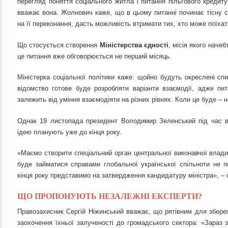
перегляд поняття соціального житла і питання пільгового креди
вважає вона. Жолнович каже, що в цьому питанні починає тісну спі
на її переконання, дасть можливість втримати тих, хто може поїхат
Що стосується створення
Міністерства єдності
, місія якого начеб
це питання вже обговорюється не перший місяць.
Міністерка соціальної політики каже: щойно будуть окреслені спи
відомство готове буде розробляти варіанти взаємодії, адже пит
залежить від уміння взаємодіяти на різних рівнях. Коли це буде – н
Однак 19 листопада президент Володимир Зеленський під час в
ідею планують уже до кінця року.
«Маємо створити спеціальний орган центральної виконавчої влади 
буде займатися справами глобальної української спільноти не п
кінця року представимо на затвердження кандидатуру міністра», – 
ЩО ПРОПОНУЮТЬ НЕЗАЛЕЖНІ ЕКСПЕРТИ?
Правозахисник Сергій Ніжинський вважає, що рятівним для збере
заохочення їхньої залученості до громадського сектора: «Зараз 