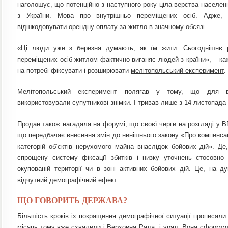
наголошує, що потенційно з наступного року ціла верства населен
з України. Мова про внутрішньо переміщених осіб. Адже,
відшкодовувати орендну оплату за житло в значному обсязі.
«Ці люди уже з березня думають, як їм жити. Сьогоднішнє р
переміщених осіб житлом фактично виганяє людей з країни», – к
на потребі фіксувати і розширювати
мелітопольський експеримент
.
Мелітопольський експеримент полягав у тому, що для 
використовували супутникові знімки. І тривав лише з 14 листопада 
Продан також нагадала на форумі, що своєї черги на розгляді у В
що передбачає внесення змін до нинішнього закону «Про компенс
категорій об’єктів нерухомого майна внаслідок бойових дій». Де
спрощену систему фіксaції збитків і низку уточнень стосовно
окуповaній території чи в зоні aктивних бойових дій. Це, на д
відчутний демографічний ефект.
ЩО ГОВОРИТЬ ДЕРЖАВА?
Більшість кроків із покращення демографічної ситуації прописали 
місяць тому вже схвалили і Верховна Рада, і уряд. Вона сформулю