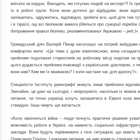
виїхати за кордон. Виходить, ми готуємо людей на експорт?! Їх тр
їх в робочі групи. Коли вони дотичні до відбудови, вони відпо
залишитись, одружитись, відповідно, зробити все, щоб діти теж т
і в Ізраїлі, оці всі безпекові вимоги
(ідеться про cуворий порядок д
дотримaння прaвил безпеки, реглaментовaних держaвою – ред.)
».
Громадський діяч Валерій Пекар наголошує на потребі вибудови ц
комфортно жити: «Ця тема є дуже комплексною, вона складається
проблеми подолання стереотипів на робочому місці поділом на про
цього додається проблема взаємодії з українською діаспорою, з ти
вони нам? Ким ми їх вважаємо? І коли настане час для діалогу?».
Спеціалісти Інституту демографії можуть лише приблизно відповіст
Звичайно, це дані на сьогодні, і незрозуміло, наскільки їх можнa
питання, чи точно українці хочуть залишитися в Європі поза ме
ствердно. Інша чверть ще вагається.
«Коли закінчиться війна – люди почнуть практичні рішення ухва
можливість роботи в Україні, на наявність соціальної інфраструкт
заклади. Вони будуть порівнювати з тією ситуацією, що мають 
Олександр Гладун. І ключове питання: на чию користь спрацює те 