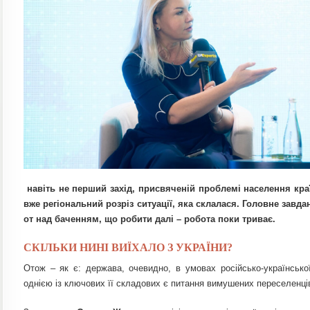
навіть не перший захід, присвяченій проблемі населення кра
вже регіональний розріз ситуації, яка склалася. Головне завд
от над баченням,
що робити далі – робота поки триває.
СКІЛЬКИ НИНІ ВИЇХАЛО З УКРАЇНИ?
Отож – як є: держава, очевидно, в умовах російсько-українсько
однією із ключових її складових є питання вимушених переселенців