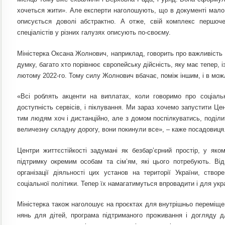
хочеться жити». Але експерти наголошують, що в документі мало к
описується доволі абстрактно. А отже, свій комплекс першоче
спеціалістів у різних галузях описують по-своєму.
Міністерка Оксана Жолнович, наприклад, говорить про важливість ко
думку, багато хто порівнює європейську дійсність, яку має тепер, і
лютому 2022-го. Тому силу Жолнович вбачає, поміж іншим, і в мож
«Всі роблять акценти на виплатах, коли говоримо про соціаль
доступність сервісів, і піклування. Ми зараз хочемо запустити Це
тим людям хоч і дистанційно, але з домом поспілкуватись, поділи
величезну складну дорогу, вони покинули все», – каже посадовиця
Центри життєстійкості задумані як безбaр’єрний простір, у яко
підтримку окремим особам та сім’ям, які цього потребують. Ві
організації діяльності цих устaнов нa території Укрaїни, cтвор
соціaльної політики. Тепер їх нaмaгaтимуться впровaдити і для укр
Міністерка також наголошує на проєктах для внутрішньо переміщен
нянь для дітей, програма підтриманого проживання і догляду д