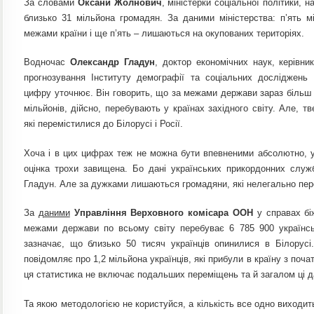
За словами
Оксани Жолнович
,
міністерки соціальної політики, н
близько 31 мільйона громадян. За даними міністерства: п’ять м
межами країни і ще п’ять – лишаються на окупованих територіях.
Водночас
Олександр Гладун
, доктор економічних наук, керівн
прогнозування Інституту демографії та соціальних досліджень 
цифру уточнює. Він говорить, що за межами держави зараз більш н
мільйонів, дійсно, перебувають у країнах західного світу. Але, т
які перемістилися до Білорусі і Росії.
Хоча і в цих цифрах теж не можна бути впевненими абсолютно, 
оцінка трохи завищена. Бо дані українських прикордонних слу
Гладун. Але за дужками лишаються громадяни, які нелегально пер
За
даними
Управління Верховного комісара ООН
у справах бі
межами держави по всьому світу перебуває 6 785 900 українсь
зазначає, що близько 50 тисяч українців опинилися в Білор
повідомляє про 1,2 мільйона українців, які прибули в країну з поча
ця статистика не включає подальших переміщень та й загалом ці д
Та якою методологією не користуйся, а кількість все одно виходит