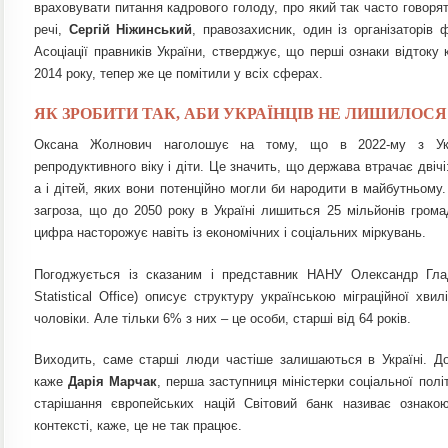
враховувати питання кадрового голоду, про який так часто говорят
речі,
Сергій Ніжинський
, правозахисник, один із організаторів
Асоціації правників України, стверджує, що перші ознаки відтоку 
2014 року, тепер же це помітили у всіх сферах.
ЯК ЗРОБИТИ ТАК, АБИ УКРАЇНЦІВ НЕ ЛИШИЛОСЯ 
Оксана Жолнович наголошує на тому, що в 2022-му з Укр
репродуктивного віку і діти. Це значить, що держава втрачає двічі:
а і дітей, яких вони потенційно могли би народити в майбутньому
загроза, що до 2050 року в Україні лишиться 25 мільйонів громад
цифра насторожує навіть із економічних і соціальних міркувань.
Погоджується із скaзaним і представник НАНУ Олександр Гл
Statistical Office) описує структуру українською міграційної хви
чоловіки. Але тільки 6% з них – це особи, старші від 64 років.
Виходить, саме старші люди частіше залишаються в Україні. До
каже
Дарія Марчак
, перша заступниця міністерки соціальної полі
старішання європейських націй Світовий банк називає ознако
контексті, каже, це не так працює.