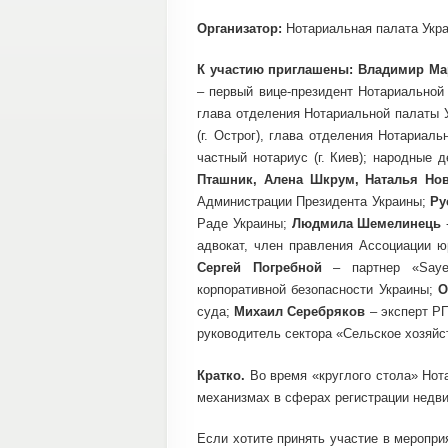
Организатор:
Нотариальная палата Укр
К участию приглашены: Владимир Ма
– первый вице-президент Нотариальной
глава отделения Нотариальной палаты 
(г. Острог), глава отделения Нотариал
частный нотариус (г. Киев); народные 
Пташник, Алена Шкрум, Наталья Нов
Администрации Президента Украины;
Ру
Раде Украины;
Людмила Шемелинець
адвокат, член правления Ассоциации 
Сергей Погребной
– партнер «Sayen
корпоративной безопасности Украины;
О
суда;
Михаил Серебряков
– эксперт Р
руководитель сектора «Сельское хозяй
Кратко.
Во время «круглого стола» Нот
механизмах в сферах регистрации недви
Если хотите принять участие в меропри