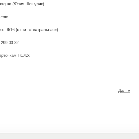
u.org.ua (Юлия Шешуряк).
.com
о, 8/16 (ст. м. «Театральная»)
 299-03-32
арточкам НСЖУ.
Далі »