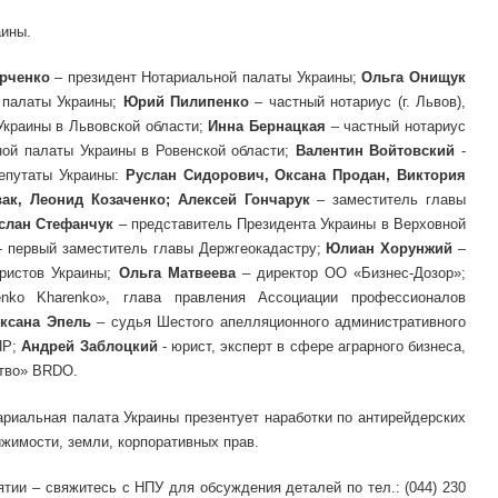
аины.
рченко
– президент Нотариальной палаты Украины;
Ольга Онищук
 палаты Украины;
Юрий Пилипенко
– частный нотариус (г. Львов),
Украины в Львовской области;
Инна Бернацкая
– частный нотариус
ьной палаты Украины в Ровенской области;
Валентин Войтовский
-
депутаты Украины:
Руслан Сидорович, Оксана Продан, Виктория
ак, Леонид Козаченко;
Алексей Гончарук
– заместитель главы
слан Стефанчук
– представитель Президента Украины в Верховной
- первый заместитель главы Держгеокадастру;
Юлиан Хорунжий
–
юристов Украины;
Ольга Матвеева
– директор ОО «Бизнес-Дозор»;
ko Kharenko», глава правления Ассоциации профессионалов
ксана Эпель
– судья Шестого апелляционного административного
ПР;
Андрей Заблоцкий
- юрист, эксперт в сфере аграрного бизнеса,
ство» BRDO.
ариальная палата Украины презентует наработки по антирейдерских
жимости, земли, корпоративных прав.
ятии – свяжитесь с НПУ для обсуждения деталей по тел.: (044) 230