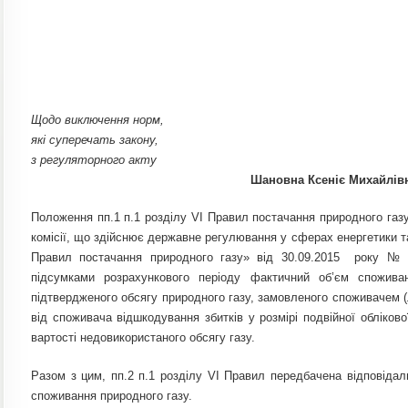
Щодо виключення норм,
які суперечать закону,
з регуляторного акту
Шановна Ксеніє Михайлів
Положення пп.1 п.1 розділу VI Правил постачання природного газ
комісії, що здійснює державне регулювання у сферах енергетики 
Правил постачання природного газу» від 30.09.2015 року № 
підсумками розрахункового періоду фактичний об’єм спожив
підтвердженого обсягу природного газу, замовленого споживачем (
від споживача відшкодування збитків у розмірі подвійної обліково
вартості недовикористаного обсягу газу.
Разом з цим, пп.2 п.1 розділу VI Правил передбачена відповіда
споживання природного газу.