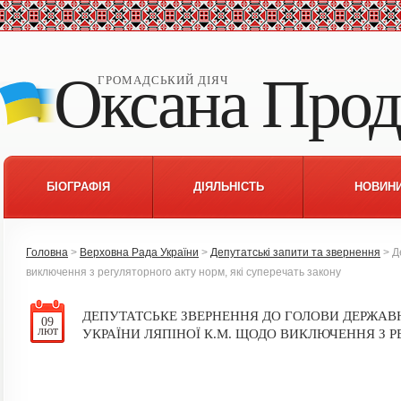
Оксана Прод
ГРОМАДСЬКИЙ ДІЯЧ
БІОГРАФІЯ
ДІЯЛЬНІСТЬ
НОВИН
Головна
>
Верховна Рада України
>
Депутатські запити та звернення
> Д
виключення з регуляторного акту норм, які суперечать закону
ДЕПУТАТСЬКЕ ЗВЕРНЕННЯ ДО ГОЛОВИ ДЕРЖАВ
09
лют
УКРАЇНИ ЛЯПІНОЇ К.М. ЩОДО ВИКЛЮЧЕННЯ З Р
СУПЕРЕЧАТЬ ЗАКОНУ