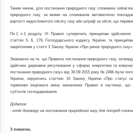
Таким чином, для постачання природного газу споживачі зобов’яз
природного газу, за якими на споживачів автоматично поклада
вартості недоспожитого обсягу газу або штраф за обсяг, що перев
Пп.1 п.1 розділу VI Правил суперечить принципам здійснення 
статтях 5, 6, 179, Господарського кодексу України, та принципа
закріпленим у статті 3 Закону України «Про ринок природного газу»
Зважаючи на те, що Правила постачання природного газу, затвердж
здійснює державне регулювання у сферах енергетики та комуна
постачання природного газу» від 30.09.2015 року № 2496 були п
України, керуючись статтею 16 Закону України «Про статус н
терміново ініціювати зміну зазначених Правил в частинах, що
суб’єктів господарювання.
Додаток:
- копія договору на постачання природного газу для потреб спожи
З повагою,